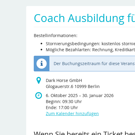
Zum
Haupt-
Coach Ausbildung f
Inhalt
springen
Bestellinformationen:
Stornierungsbedingungen: kostenlos storni
Mögliche Bezahlarten: Rechnung, Kreditkar
Der Buchungszeitraum für diese Veranst
Dark Horse GmbH
Glogauerstr.6 10999 Berlin
bis
6. Oktober 2025
–
30. Januar 2026
Beginn:
09:30
Uhr
Ende:
17:00
Uhr
Zum Kalender hinzufügen
Produkte
Wenn Sie bereits ein Ticket be