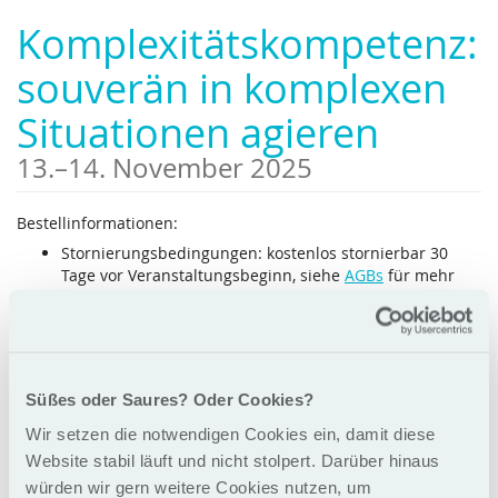
Zum
Komplexitätskompetenz:
Haupt-
Inhalt
souverän in komplexen
springen
Situationen agieren
bis
13.
–
14. November 2025
Bestellinformationen:
Stornierungsbedingungen: kostenlos stornierbar 30
Tage vor Veranstaltungsbeginn, siehe
AGBs
für mehr
Info
Mögliche Bezahlarten: Rechnung, Kreditkarte
Der Buchungszeitraum für diese Veranstaltung
ist beendet.
Süßes oder Saures? Oder Cookies?
Wir setzen die notwendigen Cookies ein, damit diese
Dark Horse GmbH
Website stabil läuft und nicht stolpert. Darüber hinaus
Glogauerstr. 6
würden wir gern weitere Cookies nutzen, um