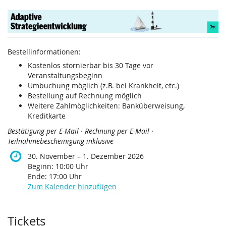
Zum
Adaptive
Haupt-
Inhalt
Strategieentwicklung
springen
Bestellinformationen:
30.
November
Kostenlos stornierbar bis 30 Tage vor
Veranstaltungsbeginn
–
Umbuchung möglich (z.B. bei Krankheit, etc.)
bis
1.
Bestellung auf Rechnung möglich
Dezember
Weitere Zahlmöglichkeiten: Banküberweisung,
2026
Kreditkarte
Bestätigung per E-Mail · Rechnung per E-Mail ·
Teilnahmebescheinigung inklusive
bis
30. November
–
1. Dezember 2026
Beginn:
10:00
Uhr
Ende:
17:00
Uhr
Zum Kalender hinzufügen
Produkte
Tickets