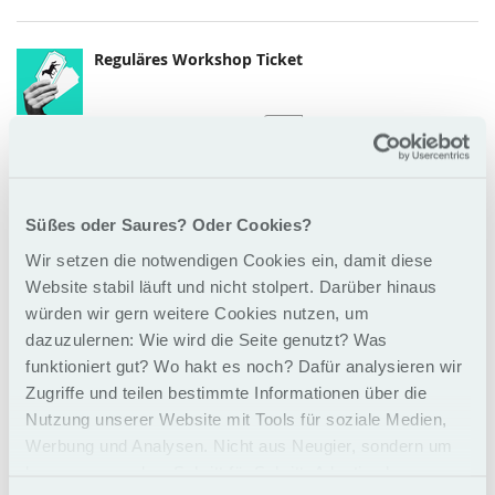
Reguläres Workshop Ticket
1.990,00 €
Menge
-
zzgl.
19% MwSt.
+
Süßes oder Saures? Oder Cookies?
Wir setzen die notwendigen Cookies ein, damit diese
Website stabil läuft und nicht stolpert. Darüber hinaus
Early Horse Workshop Ticket
würden wir gern weitere Cookies nutzen, um
Bis 2 Monate vor Trainingsstart verfügbar.
dazuzulernen: Wie wird die Seite genutzt? Was
Ursprünglicher
1.990,00 €
Menge
funktioniert gut? Wo hakt es noch? Dafür analysieren wir
-
Preis:
Neuer
1.790,00 €
Zugriffe und teilen bestimmte Informationen über die
zzgl.
19% MwSt.
Preis:
Nutzung unserer Website mit Tools für soziale Medien,
+
Werbung und Analysen. Nicht aus Neugier, sondern um
besser zu werden. Schritt für Schritt. Adaptiv eben