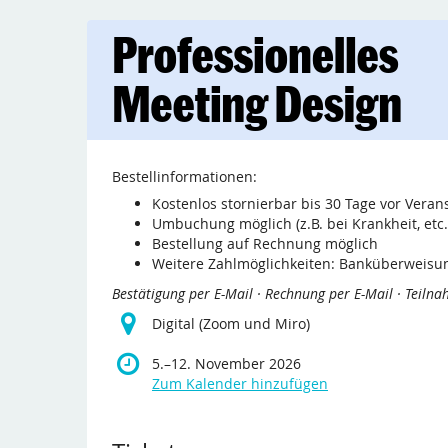
Zum
Professionelles
Haupt-
Inhalt
Meeting-
springen
Design
&
Bestellinformationen:
Facilitation
Kostenlos stornierbar bis 30 Tage vor Vera
bis
Umbuchung möglich (z.B. bei Krankheit, etc.
5.
–
12. November 2026
Bestellung auf Rechnung möglich
Weitere Zahlmöglichkeiten: Banküberweisun
Bestätigung per E-Mail · Rechnung per E-Mail · Teiln
Digital (Zoom und Miro)
bis
5.
–
12. November 2026
Zum Kalender hinzufügen