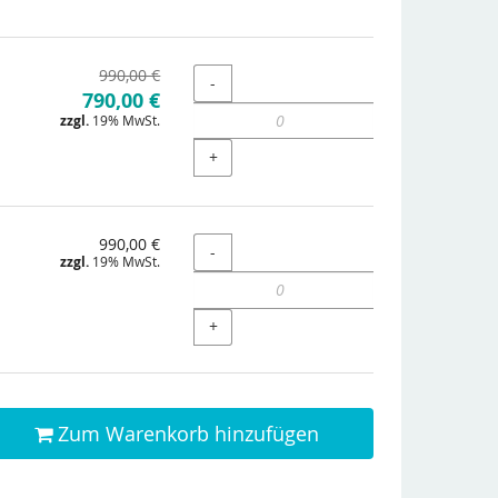
Ursprünglicher
990,00 €
Menge
-
Neuer
Preis:
790,00 €
zzgl.
19% MwSt.
Preis:
+
990,00 €
Menge
-
zzgl.
19% MwSt.
+
Zum Warenkorb hinzufügen