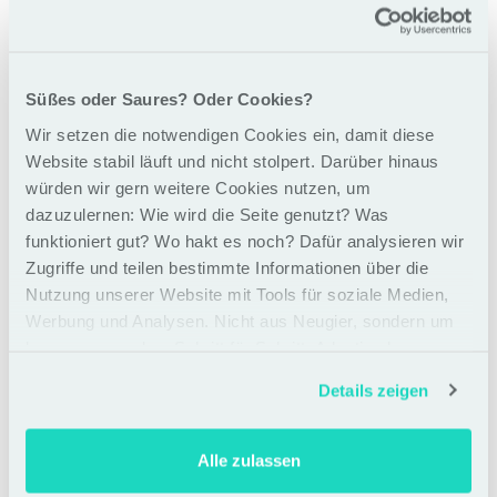
1.590,00 €
Menge
-
zzgl.
19% MwSt.
Süßes oder Saures? Oder Cookies?
Wir setzen die notwendigen Cookies ein, damit diese
+
Website stabil läuft und nicht stolpert. Darüber hinaus
würden wir gern weitere Cookies nutzen, um
dazuzulernen: Wie wird die Seite genutzt? Was
Early Horse Workshop Ticket
funktioniert gut? Wo hakt es noch? Dafür analysieren wir
Bis 2 Monate vor Trainingsstart verfügbar.
Zugriffe und teilen bestimmte Informationen über die
Ursprünglicher
Nutzung unserer Website mit Tools für soziale Medien,
1.590,00 €
Menge
-
Preis:
Neuer
1.490,00 €
Werbung und Analysen. Nicht aus Neugier, sondern um
zzgl.
19% MwSt.
Preis:
besser zu werden. Schritt für Schritt. Adaptiv eben
+
Details zeigen
Alle zulassen
Zum Warenkorb hinzufügen