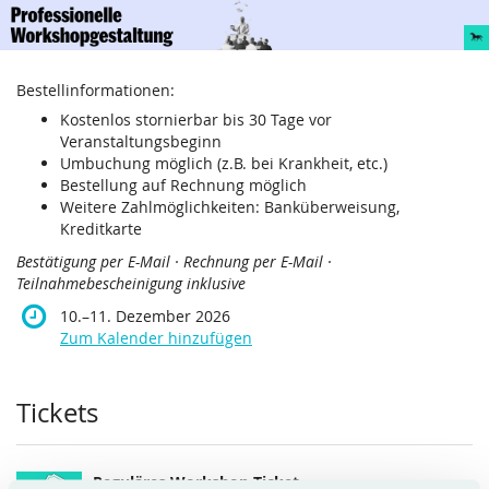
Professionelle
Zum
Haupt-
Workshopgestaltung
Inhalt
springen
Bestellinformationen:
10.
–
bis
11.
Kostenlos stornierbar bis 30 Tage vor
Veranstaltungsbeginn
Dezember
Umbuchung möglich (z.B. bei Krankheit, etc.)
2026
Bestellung auf Rechnung möglich
Weitere Zahlmöglichkeiten: Banküberweisung,
Kreditkarte
Bestätigung per E-Mail · Rechnung per E-Mail ·
Teilnahmebescheinigung inklusive
bis
10.
–
11. Dezember 2026
Zum Kalender hinzufügen
Produkte
Tickets
Reguläres Workshop Ticket