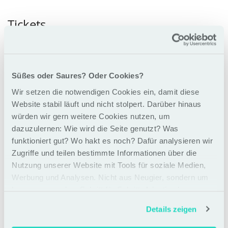
Produkte
Tickets
Early Horse Workshop Ticket
Bis 2 Monate vor Trainingsstart verfügbar.
Süßes oder Saures? Oder Cookies?
Ursprünglicher
990,00 €
Menge
-
Wir setzen die notwendigen Cookies ein, damit diese
Preis:
Neuer
790,00 €
Website stabil läuft und nicht stolpert. Darüber hinaus
zzgl.
19% MwSt.
Preis:
würden wir gern weitere Cookies nutzen, um
+
dazuzulernen: Wie wird die Seite genutzt? Was
funktioniert gut? Wo hakt es noch? Dafür analysieren wir
Zugriffe und teilen bestimmte Informationen über die
Workshop Ticket
Nutzung unserer Website mit Tools für soziale Medien,
Werbung und Analysen. Nicht aus Neugier, sondern um
besser zu werden. Schritt für Schritt. Adaptiv eben
990,00 €
Menge
-
zzgl.
19% MwSt.
Details zeigen