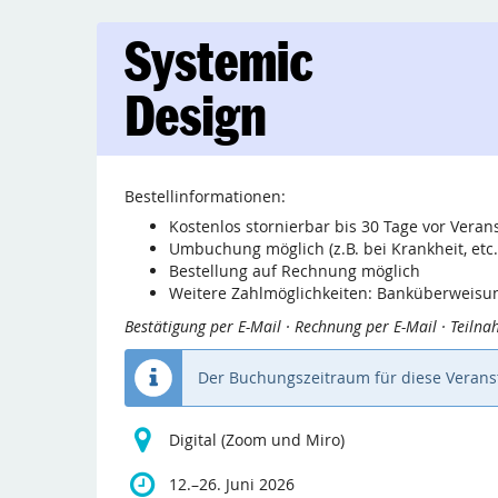
Zum
Systemic
Haupt-
Inhalt
Design
springen
Juni
2026
Bestellinformationen:
bis
12.
–
26. Juni 2026
Kostenlos stornierbar bis 30 Tage vor Vera
Umbuchung möglich (z.B. bei Krankheit, etc.
Bestellung auf Rechnung möglich
Weitere Zahlmöglichkeiten: Banküberweisun
Bestätigung per E-Mail · Rechnung per E-Mail · Teiln
Der Buchungszeitraum für diese Veranst
Digital (Zoom und Miro)
bis
12.
–
26. Juni 2026